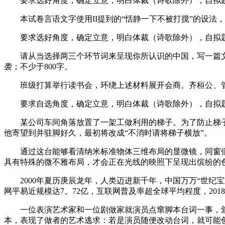
要求选好角度，确定立意，明白体裁（诗歌除外），自拟题
本试卷言语文字使用II提到的“恬静一下不被打搅”的设法
要求选好角度，确定立意，明白体裁（诗歌除外），自拟题
请从当选择两三个环节词来呈现你所认识的中国，写一篇文
袭；不少于800字。
班级打算举行读书会，环绕上述材料展开会商。齐桓公、管
要求自选角度，确定立意，明白体裁（诗歌除外），自拟题
某公司车间角落放置了一架工做利用的梯子。为了防止梯子倒
他寄望到并驻脚好久，最初将改成“不消时请将梯子横放”。
通过这台能够看清纳米标准物体三维布局的显微镜，同窗们
具有特殊的微不雅布局，才会正在光线的映照下呈现出缤纷的
2000年夏历庚辰龙年，人类迈进新千年，中国万万“世纪宝宝”出
网平易近规模达7。72亿，互联网普及率超全球平均程度，2018
一位表演艺术家和一位剧做家就演员点窜脚本台词一事，颁
本，表现了做者的艺术逃求：若是演员随便改动台词，就可能