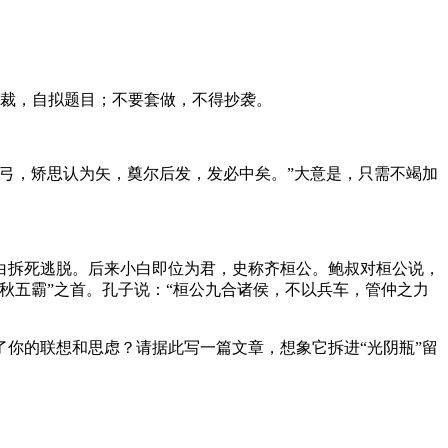
裁，自拟题目；不要套做，不得抄袭。
弓，矫思认为矢，奠尔后发，发必中矣。”大意是，只需不竭加
拆死逃脱。后来小白即位为君，史称齐桓公。鲍叔对桓公说，
秋五霸”之首。孔子说：“桓公九合诸侯，不以兵车，管仲之力
你的联想和思虑？请据此写一篇文章，想象它拆进“光阴瓶”留