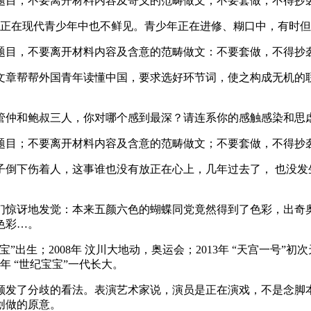
目，不要离开材料内容及寄义的范畴做文；不要套做，不得抄袭
，正在现代青少年中也不鲜见。青少年正在进修、糊口中，有时
目，不要离开材料内容及含意的范畴做文：不要套做，不得抄袭
章帮帮外国青年读懂中国，要求选好环节词，使之构成无机的联
仲和鲍叔三人，你对哪个感到最深？请连系你的感触感染和思
目；不要离开材料内容及含意的范畴做文；不要套做，不得抄袭
下伤着人，这事谁也没有放正在心上，几年过去了， 也没发
惊讶地发觉：本来五颜六色的蝴蝶同党竟然得到了色彩，出奇奥
色彩…。
生；2008年 汶川大地动，奥运会；2013年 “天宫一号”初次
年 “世纪宝宝”一代长大。
发了分歧的看法。表演艺术家说，演员是正在演戏，不是念脚本
创做的原意。