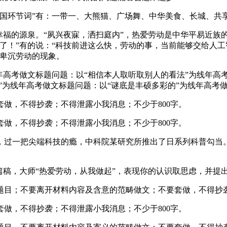
环节词”有：一带一、大熊猫、广场舞、中华美食、长城、共
福的源泉。“夙兴夜寐，洒扫庭内”，热爱劳动是中华平易近族
了！”有的说：“科技前进这么快，劳动的事，当前能够交给人工
不卑沉劳动的现象。
年高考做文标题问题：以“相信本人取听取别人的看法”为线年高
信”为线年高考做文标题问题：以“谜底是丰硕多彩的”为线年高考
，不得抄袭；不得泄露小我消息；不少于800字。
，不得抄袭；不得泄露小我消息；不少于800字。
过一把尖端科技的瘾，中科院某研究所推出了日系列科普勾当。
稿，大师“热爱劳动，从我做起”，表现你的认识取思虑，并提
目；不要离开材料内容及含意的范畴做文；不要套做，不得抄袭
，不得抄袭；不得泄露小我消息；不少于800字。