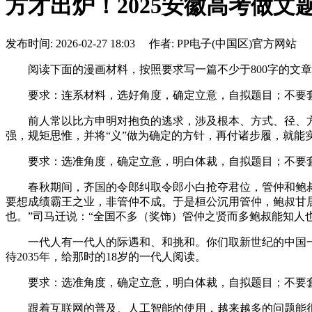
方才出炉！2025安徽高考做文
发布时间: 2026-02-27 18:03 作者: PP电子(中国区)官方网站
阅读下面的漫画材料，按照要求写一篇不少于800字的文章
要求：连系材料，选好角度，确定立意，自拟题目；不要套做
前人常以比方申明对抱负的逃求，涉及根本、方式、径、方针
强，规矩思惟，并将“义”做为确定的方针，再付诸步履，就能
要求：选准角度，确定立意，明白体裁，自拟题目；不要套做
春秋期间，齐国的令郎纠取令郎小白抢夺君位，管仲和鲍叔
要想成绩霸王之业，非管仲不成。于是桓公沉用管仲，鲍叔甘居
也。”司马迁说：“全国不多（奖饰）管仲之贤而多鲍叔能知人也
一代人有一代人的际遇和、和挑和。你们取新世纪的中国一同
待2035年，给那时的18岁的一代人阅读。
要求：选准角度，确定立意，明白体裁，自拟题目；不要套做
跟着互联网的普及、人工智能的使用，越来越多的问题能很