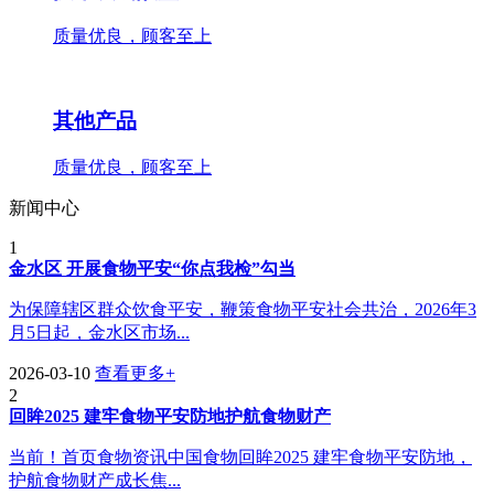
质量优良，顾客至上
其他产品
质量优良，顾客至上
新闻中心
1
金水区 开展食物平安“你点我检”勾当
为保障辖区群众饮食平安，鞭策食物平安社会共治，2026年3
月5日起，金水区市场...
2026-03-10
查看更多+
2
回眸2025 建牢食物平安防地护航食物财产
当前！首页食物资讯中国食物回眸2025 建牢食物平安防地，
护航食物财产成长焦...