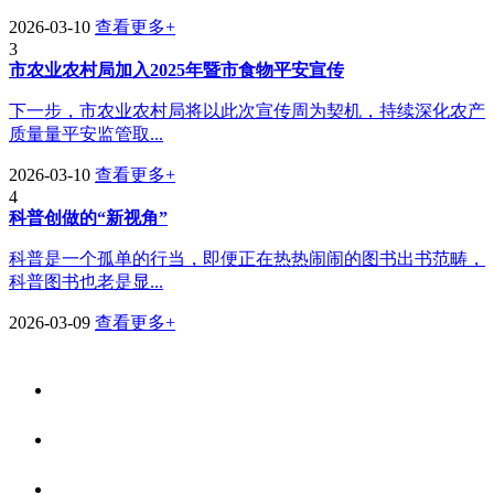
2026-03-10
查看更多+
3
市农业农村局加入2025年暨市食物平安宣传
下一步，市农业农村局将以此次宣传周为契机，持续深化农产
质量量平安监管取...
2026-03-10
查看更多+
4
科普创做的“新视角”
科普是一个孤单的行当，即便正在热热闹闹的图书出书范畴，
科普图书也老是显...
2026-03-09
查看更多+
关于我们
食品安全资讯
食品安全知识