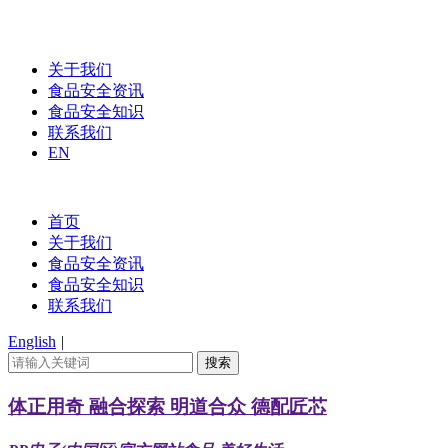
关于我们
食品安全资讯
食品安全知识
联系我们
EN
首页
关于我们
食品安全资讯
食品安全知识
联系我们
English
|
体正用奇 融合探索 明道合众 德配匠芯