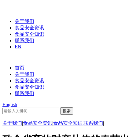
关于我们
食品安全资讯
食品安全知识
联系我们
EN
首页
关于我们
食品安全资讯
食品安全知识
联系我们
English
|
关于我们
|
食品安全资讯
|
食品安全知识
|
联系我们
|