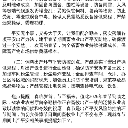
及时维修改换；加固畜禽圈舍、围栏等设备，防备雨雪、大风
等极端气候激发坍塌变乱；妥帖保管饲料、兽药等物资，防止
受潮、霉变或误食中毒。操做人员需熟悉设备操做规程，严禁
违规操做、委靡功课。
平安无小事，义务大于天。让我们配合勤奋，落实落细各
项平安出产办法，建牢春节期间畜牧业出产平安防地，确保渡
过一个安然、、欢喜的春节，为全省畜牧业持续健康成长、保
障畜产物市场供给奠基根本。
（二）饲料出产环节平安防控沉点。严酷落实平安出产操
做规程，对出产设备进行全面检修，确保防护安拆齐备无效；
加强车间粉尘管理，粉尘爆炸变乱；全面排查车间、仓库、办
公区等区域的消防现患，加强员工消防平安培训，规范存放易
燃易爆物品；严酷管控用电负荷，按期查抄电气线、设备。
焦点提醒：春临岁首，节至福来。值此2026年春节到临之
际，省农业农村厅向辛勤耕作正在畜牧出产一线的泛博从业者
致以诚挚的问候和夸姣的祝愿！春节是出产平安风险防控的环
节期间，为切实保障节日期间畜牧业出产不变有序，现就春节
期间出产平安相关事项提醒如下？。