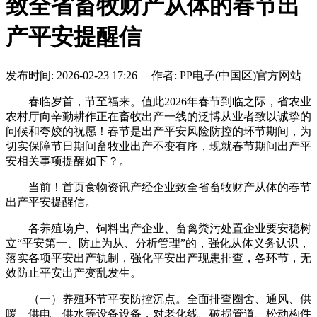
致全省畜牧财产从体的春节出
产平安提醒信
发布时间: 2026-02-23 17:26 作者: PP电子(中国区)官方网站
春临岁首，节至福来。值此2026年春节到临之际，省农业
农村厅向辛勤耕作正在畜牧出产一线的泛博从业者致以诚挚的
问候和夸姣的祝愿！春节是出产平安风险防控的环节期间，为
切实保障节日期间畜牧业出产不变有序，现就春节期间出产平
安相关事项提醒如下？。
当前！首页食物资讯产经企业致全省畜牧财产从体的春节
出产平安提醒信。
各养殖场户、饲料出产企业、畜禽粪污处置企业要安稳树
立“平安第一、防止为从、分析管理”的，强化从体义务认识，
落实各项平安出产轨制，强化平安出产现患排查，各环节，无
效防止平安出产变乱发生。
（一）养殖环节平安防控沉点。全面排查圈舍、通风、供
暖、供电、供水等设备设备，对老化线、破损管道、松动构件