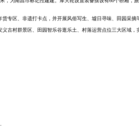
，为南昌市标记性建建。摩天轮设置装备摆设有60个轿厢，旅
货专区、非遗打卡点，并开展风俗写生、墟日寻味、田园采摘
古村群景区、田园智乐谷逛乐土、村落运营点位三大区域，实
·