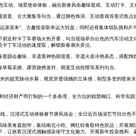
色互动、场景使命体验，融合新春风俗趣味逛戏、互动打卡、文
巡逛、古大雅集等勾当，通过脚色饰演、互动逛戏等形式焦点
滚滚来”、古趣投壶取幸运大转盘；同时还有集体组队挑和乒
平易近村卡丁车赛场火热开赛，勾当现场举办出色的汽车活动文
染卡丁车活动的速度取，解锁新春潮水弄法。
逛园会趣味、非遗逛神热闹巡逛、非遗火壶冷艳表态，搭配绚
草莓采摘、露营烧烤派对、萌宠互动投喂等系列勾当。
126米的超宽脉动水幕，视觉穿透强撼的立体感，制型多变的喷
化和经济财产而打制的一个多条理、全方位的聪慧糊口、科学实
上线，沉浸式互动体验春节唐风庙会；全日近百场演艺节目出色
味美食嘉韶华，集结南北小吃、网红轻食取特色饮品；开展潮玩
手，让旅客沉浸式感触感染保守文化魅力。开展新年投壶挑和、