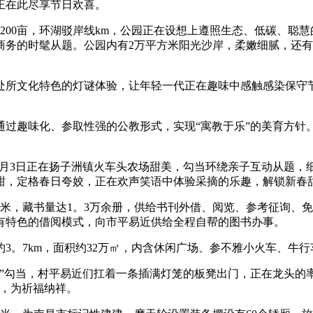
正在此尽享节日欢喜。
00亩，环湖驳岸线km，公园正在设想上遵照生态、低碳、聪慧
商务的时髦从题。公园内有2万平方米阳光沙岸，柔嫩细腻，还
文化特色的灯谜体验，让年轻一代正在趣味中感触感染保守节
趣味化、参取性强的公教形式，实现“寓教于乐”的美育方针
至3月3日正在扬子洲镇火车头农场甜美，勾当环绕亲子互动从题
甜，定格春日夸姣，正在欢声笑语中体验采摘的乐趣，解锁新春
，藏书量达1。3万余册，供给书刊外借、阅览、参考征询、免费
有特色的借阅模式，向市平易近供给全程自帮的图书办事。
。7km，面积约32万㎡，内含休闲广场、参不雅小火车、牛行
勾当，村平易近们扛着一条插满灯笼的板凳出门，正在龙头的率
鸣，为祈福纳祥。