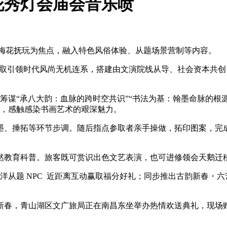
花秀灯会庙会音乐喷
梅花抚玩为焦点，融入特色风俗体验、从题场景营制等内容。
取引领时代风尚无机连系，搭建由文演院线从导、社会资本共创
谋“承八大韵：血脉的跨时空共识”“书法为基：翰墨命脉的根源
话，感触感染书画艺术的艰深魅力。
、捶拓等环节步调。随后指点参取者亲手操做，拓印图案，完成
教育科普。旅客既可赏识出色文艺表演，也可进修领会天鹅迁移
洋从题 NPC 近距离互动赢取福分好礼；同步推出古韵新春・
春，青山湖区文广旅局正在南昌东坐举办热情欢送典礼，现场赠
。