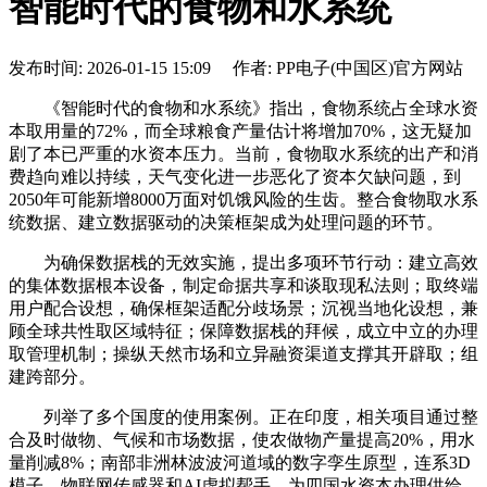
智能时代的食物和水系统
发布时间: 2026-01-15 15:09 作者: PP电子(中国区)官方网站
《智能时代的食物和水系统》指出，食物系统占全球水资
本取用量的72%，而全球粮食产量估计将增加70%，这无疑加
剧了本已严重的水资本压力。当前，食物取水系统的出产和消
费趋向难以持续，天气变化进一步恶化了资本欠缺问题，到
2050年可能新增8000万面对饥饿风险的生齿。整合食物取水系
统数据、建立数据驱动的决策框架成为处理问题的环节。
为确保数据栈的无效实施，提出多项环节行动：建立高效
的集体数据根本设备，制定命据共享和谈取现私法则；取终端
用户配合设想，确保框架适配分歧场景；沉视当地化设想，兼
顾全球共性取区域特征；保障数据栈的拜候，成立中立的办理
取管理机制；操纵天然市场和立异融资渠道支撑其开辟取；组
建跨部分。
列举了多个国度的使用案例。正在印度，相关项目通过整
合及时做物、气候和市场数据，使农做物产量提高20%，用水
量削减8%；南部非洲林波波河道域的数字孪生原型，连系3D
模子、物联网传感器和AI虚拟帮手，为四国水资本办理供给